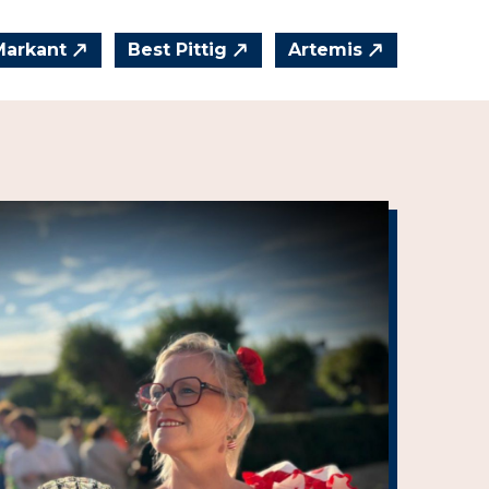
Markant
Best Pittig
Artemis