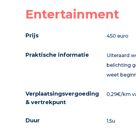
Entertainment
Prijs
450 euro
Praktische informatie
Uiteraard w
belichting 
weet beginn
Verplaatsingsvergoeding
0,29€/km va
& vertrekpunt
Duur
1,5u