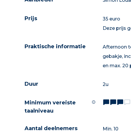
Simon Loua
Prijs
35 euro
Deze prijs 
Praktische informatie
Afternoon t
gebakje, inc
en max. 20 
Duur
2u
Minimum vereiste
taalniveau
Aantal deelnemers
Min. 10