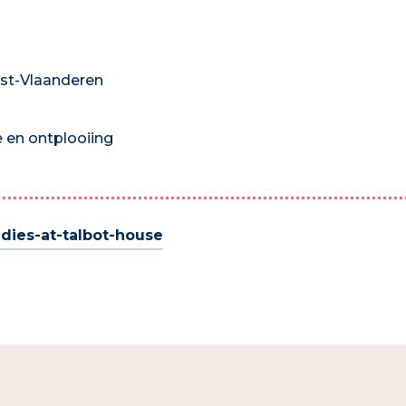
st-Vlaanderen
 en ontplooiing
adies-at-talbot-house