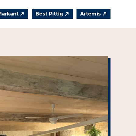
Markant
Best Pittig
Artemis