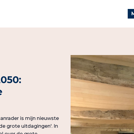
2050:
e
anrader is mijn nieuwste
de grote uitdagingen'. In
al over de grote