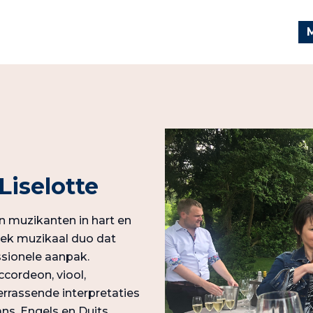
Liselotte
n muzikanten in hart en
niek muzikaal duo dat
ssionele aanpak.
cordeon, viool,
errassende interpretaties
s, Engels en Duits.