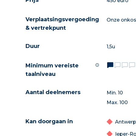
Prijs
450 euro
Verplaatsingsvergoeding
Onze onkost
& vertrekpunt
Duur
1,5u
Minimum vereiste
taalniveau
Aantal deelnemers
Min. 10
Max. 100
Kan doorgaan in
Antwer
Ieper-Ro