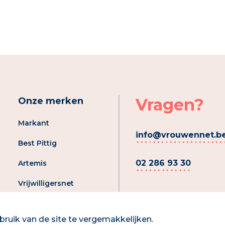
Vragen?
Onze merken
Markant
info@vrouwennet.b
Best Pittig
02 286 93 30
Artemis
Vrijwilligersnet
Registreer je aanbod
ruik van de site te vergemakkelijken.