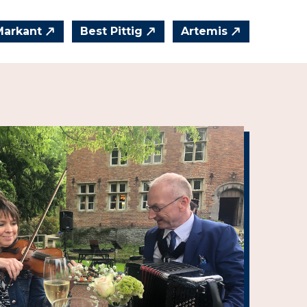
Markant
Best Pittig
Artemis