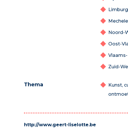
Limburg
Mechele
Noord-W
Oost-Vl
Vlaams-
Zuid-We
Thema
Kunst, c
ontmoet
http://www.geert-liselotte.be