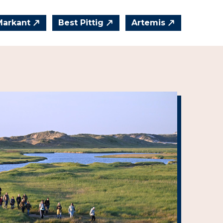
Markant
Best Pittig
Artemis