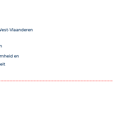
est-Vlaanderen
n
mheid en
eit