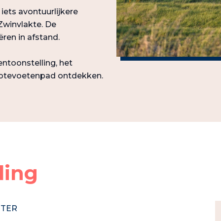
 iets avontuurlijkere
Zwinvlakte. De
ren in afstand.
ntoonstelling, het
lotevoetenpad ontdekken.
ding
TTER