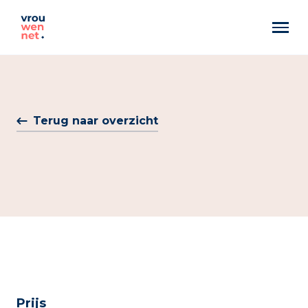
Markant
Best Pittig
Terug naar overzicht
Artemis
Prijs