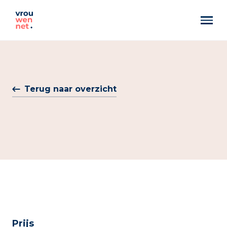
Markant
Best Pittig
Terug naar overzicht
Artemis
Prijs