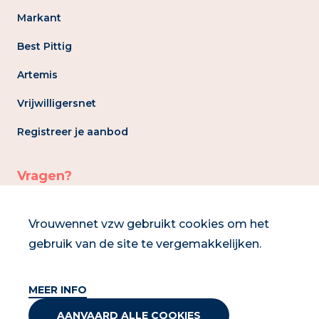
Markant
Best Pittig
Artemis
Vrijwilligersnet
Registreer je aanbod
Vragen?
info@vrouwennet.be
Vrouwennet vzw gebruikt cookies om het
gebruik van de site te vergemakkelijken.
02 286 93 30
MEER INFO
AANVAARD ALLE COOKIES